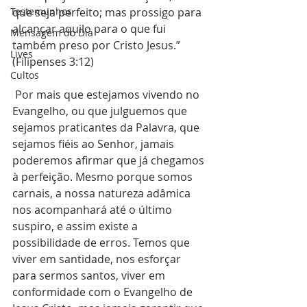
Testemunhos
que seja perfeito; mas prossigo para 
alcançar aquilo para o que fui 
Mensagem do Dia
também preso por Cristo Jesus.” 
Lives
(Filipenses 3:12)
Cultos
 Por mais que estejamos vivendo no 
Evangelho, ou que julguemos que 
sejamos praticantes da Palavra, que 
sejamos fiéis ao Senhor, jamais 
poderemos afirmar que já chegamos 
à perfeição. Mesmo porque somos 
carnais, a nossa natureza adâmica 
nos acompanhará até o último 
suspiro, e assim existe a 
possibilidade de erros. Temos que 
viver em santidade, nos esforçar 
para sermos santos, viver em 
conformidade com o Evangelho de 