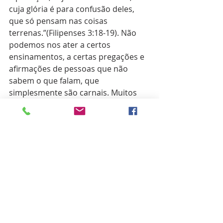
cuja glória é para confusão deles, 
que só pensam nas coisas 
terrenas.”(Filipenses 3:18-19). Não 
podemos nos ater a certos 
ensinamentos, a certas pregações e 
afirmações de pessoas que não 
sabem o que falam, que 
simplesmente são carnais. Muitos 
pregam e ensinam a mentira e o 
engano, afirmando que, depois de 
salvo, não se perde a salvação, o que 
é uma mentira, uma vez que Jesus 
disse que tiraria o nome do livro da 
vida de quem não lhe permanecesse 
fiel. Pessoas tentam mostrar um 
amor que não é bíblico, tentam 
apresentar um Jesus que perdoa 
tudo e todos sempre, que, não 