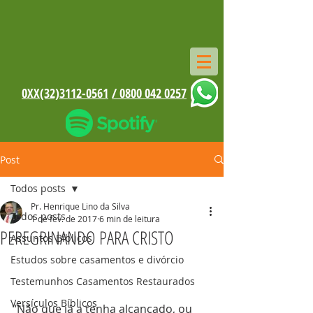
0XX(32)3112-0561
/ 0800 042 0257
Post
Todos posts
Pr. Henrique Lino da Silva
Todos posts
1 de fev. de 2017
6 min de leitura
PEREGRINANDO PARA CRISTO
Assuntos Bíblicos
Estudos sobre casamentos e divórcio
Testemunhos Casamentos Restaurados
Versículos Bíblicos
“Não que já a tenha alcançado, ou 