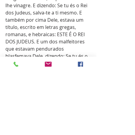
lhe vinagre. E dizendo: Se tu és o Rei 
dos Judeus, salva-te a ti mesmo. E 
também por cima Dele, estava um 
título, escrito em letras gregas, 
romanas, e hebraicas: ESTE É O REI 
DOS JUDEUS. E um dos malfeitores 
que estavam pendurados 
blasfemava Dele, dizendo: Se tu és o 
Cristo, salva-te a ti mesmo, e a nós. 
Respondendo, porém, o outro, 
repreendia-o, dizendo: Tu nem ainda 
temes a Deus, estando na mesma 
condenação? E nós, na verdade, com 
justiça, porque recebemos o que os 
nossos feitos mereciam; mas este 
nenhum mal fez. E disse a Jesus: 
Senhor, lembra-te de mim, quando 
entrares no teu Reino. E disse-lhe 