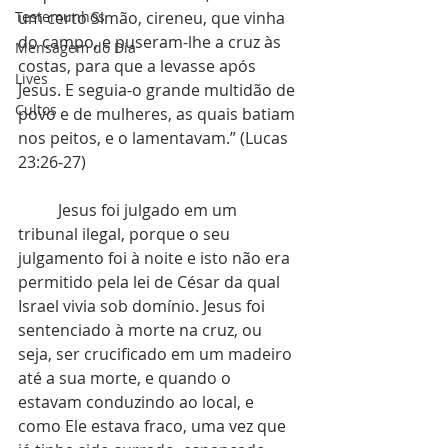
Testemunhos
um certo Simão, cireneu, que vinha 
do campo, e puseram-lhe a cruz às 
Mensagem do Dia
costas, para que a levasse após 
Lives
Jesus. E seguia-o grande multidão de 
Cultos
povo e de mulheres, as quais batiam 
nos peitos, e o lamentavam.” (Lucas 
23:26-27)
          Jesus foi julgado em um 
tribunal ilegal, porque o seu 
julgamento foi à noite e isto não era 
permitido pela lei de César da qual 
Israel vivia sob domínio. Jesus foi 
sentenciado à morte na cruz, ou 
seja, ser crucificado em um madeiro 
até a sua morte, e quando o 
estavam conduzindo ao local, e 
como Ele estava fraco, uma vez que 