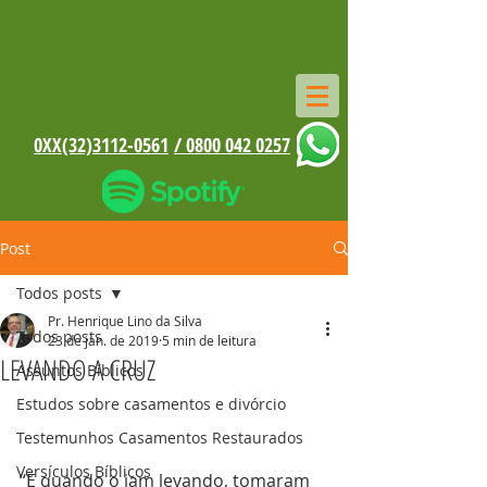
0XX(32)3112-0561
/ 0800 042 0257
Post
Todos posts
Pr. Henrique Lino da Silva
Todos posts
23 de jan. de 2019
5 min de leitura
LEVANDO A CRUZ
Assuntos Bíblicos
Estudos sobre casamentos e divórcio
Testemunhos Casamentos Restaurados
Versículos Bíblicos
“E quando o iam levando, tomaram 