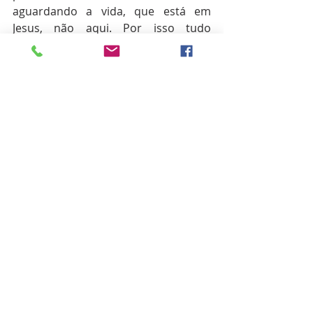
aguardando a vida, que está em 
Jesus, não aqui. Por isso tudo 
sofremos para que o Evangelho se 
cumpra, porque somos ministros de 
Cristo. 
"Porque tudo isto é por amor 
de vós, para que a graça, 
multiplicada por meio de muitos, 
faça abundar a ação de graças para 
glória de Deus. Por isso não 
desfalecemos; mas, ainda que o 
nosso homem exterior se corrompa, 
o interior, contudo, se renova de dia 
em dia. Porque a nossa leve e 
momentânea tribulação produz para 
nós um peso eterno de glória mui 
excelente; Não atentando nós nas 
coisas que se veem, mas nas que se 
não veem; porque as que se veem 