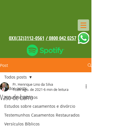
0XX(32)3112-0561
/ 0800 042 0257
Post
Todos posts
Pr. Henrique Lino da Silva
Todos posts
13 de ago. de 2021
6 min de leitura
Vaso de barro
Assuntos Bíblicos
Estudos sobre casamentos e divórcio
Testemunhos Casamentos Restaurados
Versículos Bíblicos