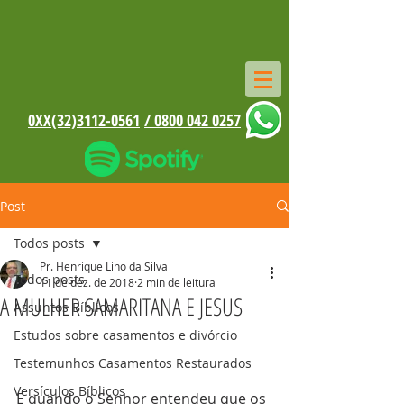
0XX(32)3112-0561
/ 0800 042 0257
Post
Todos posts
Pr. Henrique Lino da Silva
Todos posts
11 de dez. de 2018
2 min de leitura
A MULHER SAMARITANA E JESUS
Assuntos Bíblicos
Estudos sobre casamentos e divórcio
Testemunhos Casamentos Restaurados
Versículos Bíblicos
E quando o Senhor entendeu que os 