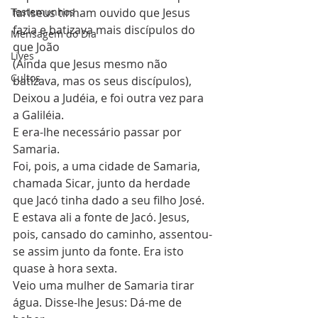
Testemunhos
fariseus tinham ouvido que Jesus 
fazia e batizava mais discípulos do 
Mensagem do Dia
que João
Lives
(Ainda que Jesus mesmo não 
Cultos
batizava, mas os seus discípulos),
Deixou a Judéia, e foi outra vez para 
a Galiléia.
E era-lhe necessário passar por 
Samaria.
Foi, pois, a uma cidade de Samaria, 
chamada Sicar, junto da herdade 
que Jacó tinha dado a seu filho José.
E estava ali a fonte de Jacó. Jesus, 
pois, cansado do caminho, assentou-
se assim junto da fonte. Era isto 
quase à hora sexta.
Veio uma mulher de Samaria tirar 
água. Disse-lhe Jesus: Dá-me de 