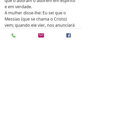
que o adoram o adorem em espírito 
e em verdade.
A mulher disse-lhe: Eu sei que o 
Messias (que se chama o Cristo) 
vem; quando ele vier, nos anunciará 
tudo.
Jesus disse-lhe: Eu o sou, eu que falo 
contigo.
João 4:1-26
Versículos Bíblicos
Posts recentes
Ver tudo