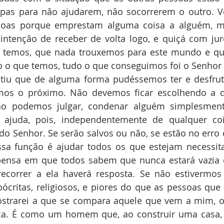
pas para não ajudarem, não socorrerem o outro. Ve
oas porque emprestam alguma coisa a alguém, ma
ntenção de receber de volta logo, e quiçá com jur
 temos, que nada trouxemos para este mundo e qu
do o que temos, tudo o que conseguimos foi o Senhor
tiu que de alguma forma pudéssemos ter e desfruta
rmos o próximo. Não devemos ficar escolhendo a
ão podemos julgar, condenar alguém simplesment
juda, pois, independentemente de qualquer cois
s do Senhor. Se serão salvos ou não, se estão no erro 
ssa função é ajudar todos os que estejam necessita
pensa em que todos sabem que nunca estará vazia e
ecorrer a ela haverá resposta. Se não estivermos 
critas, religiosos, e piores do que as pessoas que
mostrarei a que se compara aquele que vem a mim, o
ica. É como um homem que, ao construir uma casa, 