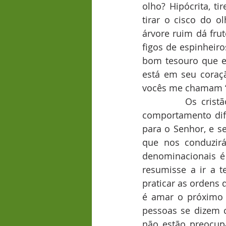
olho? Hipócrita, ti
tirar o cisco do 
árvore ruim dá fru
figos de espinheir
bom tesouro que e
está em seu coraçã
vocês me chamam ‘S
         Os crist
comportamento dif
para o Senhor, e s
que nos conduzirá
denominacionais é 
resumisse a ir a t
praticar as ordens 
é amar o próximo 
pessoas se dizem 
não estão preocup