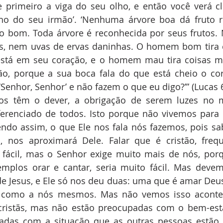
re primeiro a viga do seu olho, e então você verá c
olho do seu irmão’. ‘Nenhuma árvore boa dá fruto 
to bom. Toda árvore é reconhecida por seus frutos.
os, nem uvas de ervas daninhas. O homem bom tira c
stá em seu coração, e o homem mau tira coisas m
o, porque a sua boca fala do que está cheio o cora
enhor, Senhor’ e não fazem o que eu digo?’” (Lucas 6
ãos têm o dever, a obrigação de serem luzes no 
erenciado de todos. Isto porque não vivemos para
endo assim, o que Ele nos fala nós fazemos, pois s
, nos aproximará Dele. Falar que é cristão, frequ
fácil, mas o Senhor exige muito mais de nós, porqu
emplos orar e cantar, seria muito fácil. Mas devem
de Jesus, e Ele só nos deu duas: uma que é amar Deus,
como a nós mesmos. Mas não vemos isso acontece
cristãs, mas não estão preocupadas com o bem-esta
adas com a situação que as outras pessoas estão e