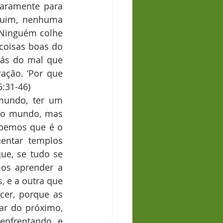
laramente para 
ruim, nenhuma 
 Ninguém colhe 
oisas boas do 
ás do mal que 
ção. ‘Por que 
:31-46)
mundo, ter um 
 o mundo, mas 
abemos que é o 
entar templos 
e, se tudo se 
os aprender a 
 e a outra que 
r, porque as 
r do próximo, 
nfrentando, e 