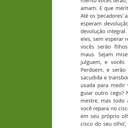
mérito vocês terão
amam. E que mérit
Até os ‘pecadores’
esperam devolução?
devolução integral
eles, sem esperar r
vocês serão filho
maus. Sejam miser
julguem, e vocês
Perdoem, e serão 
sacudida e transbo
usada para medir 
guiar outro cego? 
mestre, mas todo 
você repara no cisc
em seu próprio olh
cisco do seu olho’