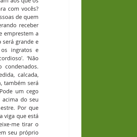
am aos que os 
ra com vocês? 
essoas de quem 
rando receber 
e emprestem a 
 será grande e 
os ingratos e 
rdioso’. ‘Não 
 condenados. 
ida, calcada, 
, também será 
‘Pode um cego 
 acima do seu 
stre. Por que 
 viga que está 
xe-me tirar o 
m seu próprio 