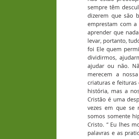
sempre têm descul
dizerem que são b
emprestam com a i
aprender que nada
levar, portanto, tu
foi Ele quem permi
dividirmos, ajuda
ajudar ou não. N
merecem a nossa a
criaturas e feitura
história, mas a no
Cristão é uma des
vezes em que se r
somos somente hipó
Cristo. “ Eu lhes 
palavras e as prat