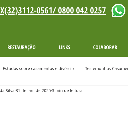
X(32)3112-0561
/ 0800 042 0257
RESTAURAÇÃO
LINKS
COLABORAR
Estudos sobre casamentos e divórcio
Testemunhos Casamen
da Silva
31 de jan. de 2025
3 min de leitura
nhos
Mensagem do Dia
Lives
Cultos