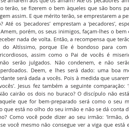
, se amarem aos que os amam? Até os ‘pecadores’ am
o terão, se fizerem o bem àqueles que são bons pa
 agem assim. E que mérito terão, se emprestarem a p
 Até os ‘pecadores’ emprestam a ‘pecadores’, espe
. Amem, porém, os seus inimigos, façam-lhes o bem 
eceber nada de volta. Então, a recompensa que terão
s do Altíssimo, porque Ele é bondoso para com 
icordiosos, assim como o Pai de vocês é miserico
 não serão julgados. Não condenem, e não serão
perdoados. Deem, e lhes será dado: uma boa med
rdante será dada a vocês. Pois à medida que usarem
vocês’. Jesus fez também a seguinte comparação: 
Não cairão os dois no buraco? O discípulo não está
aquele que for bem-preparado será como o seu me
o que está no olho do seu irmão e não se dá conta da
o? Como você pode dizer ao seu irmão: ‘Irmão, dei
, se você mesmo não consegue ver a viga que está e