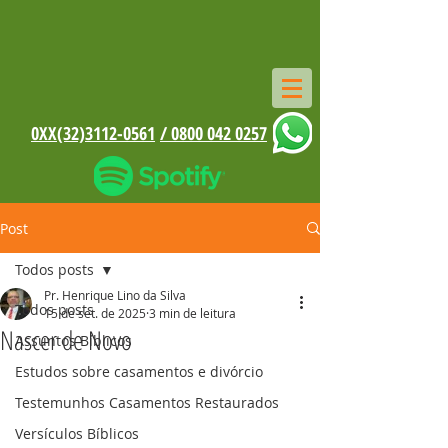
0XX(32)3112-0561
/ 0800 042 0257
Post
Todos posts
Pr. Henrique Lino da Silva
Todos posts
15 de set. de 2025
3 min de leitura
Nascer de Novo
Assuntos Bíblicos
Estudos sobre casamentos e divórcio
Testemunhos Casamentos Restaurados
Versículos Bíblicos