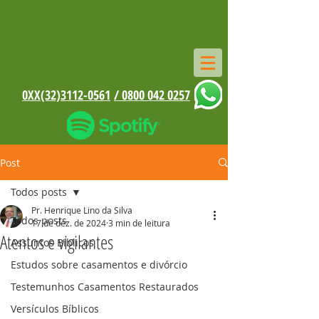
0XX(32)3112-0561
/ 0800 042 0257
Post
Todos posts
Pr. Henrique Lino da Silva
Todos posts
17 de dez. de 2024
3 min de leitura
Atentos e vigilantes
Assuntos Bíblicos
Estudos sobre casamentos e divórcio
Testemunhos Casamentos Restaurados
Versículos Bíblicos