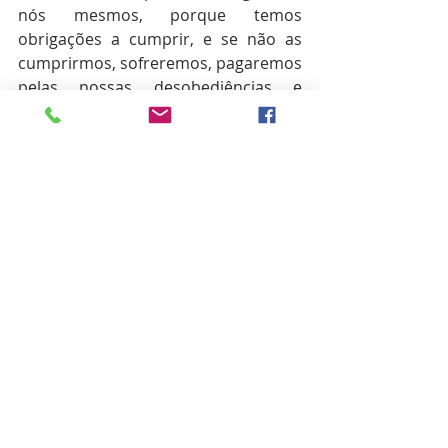
nós mesmos, porque temos 
obrigações a cumprir, e se não as 
cumprirmos, sofreremos, pagaremos 
pelas nossas desobediências e 
rebeldias. “Porque em Cristo Jesus 
nem a circuncisão, nem a 
incircuncisão tem virtude alguma, 
mas sim o ser uma nova criatura. E a 
todos quantos andarem conforme 
esta regra, paz e misericórdia sobre 
eles e sobre o Israel de Deus. Desde 
agora ninguém me inquiete; porque 
trago no meu corpo as marcas do 
Senhor Jesus. A Graça de nosso 
Senhor Jesus Cristo seja, irmãos, com 
o vosso espírito! Amém.” (Gálatas 
6:15-18).
 Leiam e pratiquem a Bíblia, mais 
especificamente o Novo Testamento.