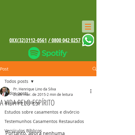
0XX(32)3112-0561
/ 0800 042 0257
Post
Todos posts
Pr. Henrique Lino da Silva
Todos posts
23 de mar. de 2015
2 min de leitura
A VIDA PELO ESPÍRITO
Assuntos Bíblicos
Estudos sobre casamentos e divórcio
Testemunhos Casamentos Restaurados
Versículos Bíblicos
Portanto, agora nenhuma 