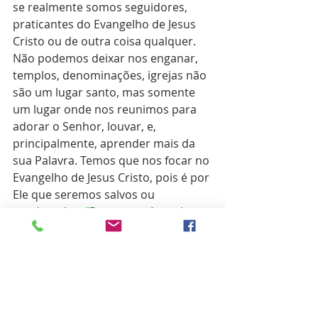
se realmente somos seguidores, 
praticantes do Evangelho de Jesus 
Cristo ou de outra coisa qualquer. 
Não podemos deixar nos enganar, 
templos, denominações, igrejas não 
são um lugar santo, mas somente 
um lugar onde nos reunimos para 
adorar o Senhor, louvar, e, 
principalmente, aprender mais da 
sua Palavra. Temos que nos focar no 
Evangelho de Jesus Cristo, pois é por 
Ele que seremos salvos ou 
condenados. 
“Porque está escrito: 
Destruirei a sabedoria dos sábios, E 
aniquilarei a inteligência dos 
inteligentes. Onde está o sábio? 
Onde está o escriba? Onde está o 
inquiridor deste século? Porventura 
não tornou Deus louca a sabedoria 