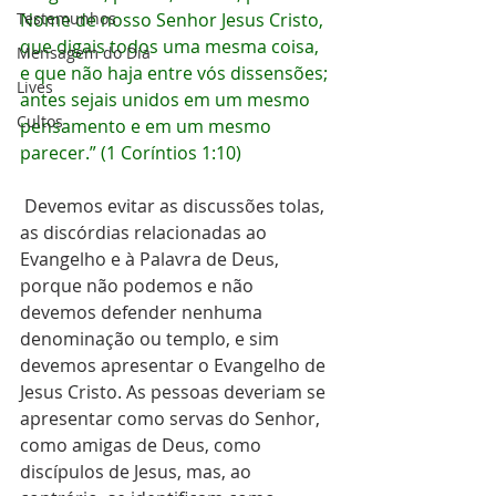
Testemunhos
Nome de nosso Senhor Jesus Cristo, 
que digais todos uma mesma coisa, 
Mensagem do Dia
e que não haja entre vós dissensões; 
Lives
antes sejais unidos em um mesmo 
Cultos
pensamento e em um mesmo 
parecer.” (1 Coríntios 1:10)
 Devemos evitar as discussões tolas, 
as discórdias relacionadas ao 
Evangelho e à Palavra de Deus, 
porque não podemos e não 
devemos defender nenhuma 
denominação ou templo, e sim 
devemos apresentar o Evangelho de 
Jesus Cristo. As pessoas deveriam se 
apresentar como servas do Senhor, 
como amigas de Deus, como 
discípulos de Jesus, mas, ao 