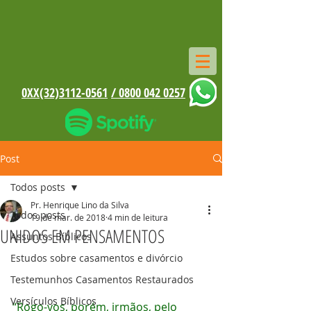
0XX(32)3112-0561
/ 0800 042 0257
Post
Todos posts
Pr. Henrique Lino da Silva
Todos posts
19 de mar. de 2018
4 min de leitura
UNIDOS EM PENSAMENTOS
Assuntos Bíblicos
Estudos sobre casamentos e divórcio
Testemunhos Casamentos Restaurados
Versículos Bíblicos
“Rogo-vos, porém, irmãos, pelo 